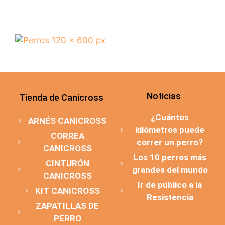
Noticias
Tienda de Canicross
¿Cuántos
ARNÉS CANICROSS
kilómetros puede
CORREA
correr un perro?
CANICROSS
Los 10 perros más
CINTURÓN
grandes del mundo
CANICROSS
Ir de público a la
KIT CANICROSS
Resistencia
ZAPATILLAS DE
PERRO