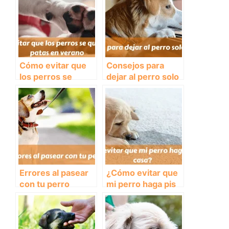
Cómo evitar que
Consejos para
los perros se
dejar al perro solo
quemen las patas
en casa
en verano
Errores al pasear
¿Cómo evitar que
con tu perro
mi perro haga pis
en casa?