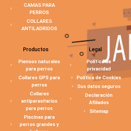
CAMAS PARA
PERROS
COLLARES
ANTILADRIDOS
Productos
Legal
Piensos naturales
Política de
para perros
privacidad
Collares GPS para
Política de Cookies
perros
Sus datos seguros
Collares
Declaración
antiparasitarios
Afiliados
para perros
Sitemap
Piscinas para
perros grandes y