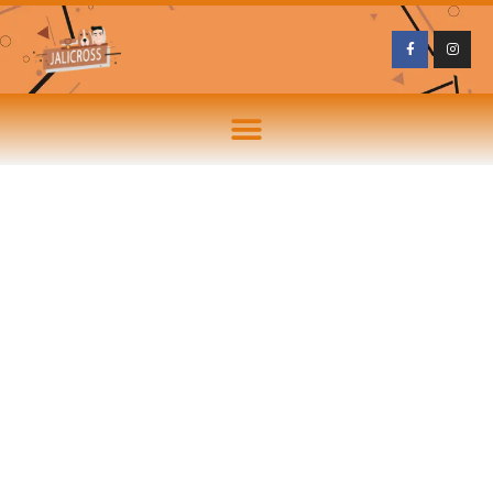
Toda la emoción de las
carreras populares: descubre
los mejores vídeos aquí
por
Ludi