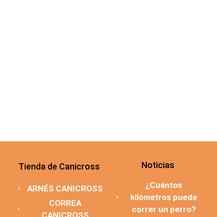
populares de canicross, una actividad que une
la pasión por correr con la compañía fiel de
nuestros amigos peludos. ¡Prepárate para vivir
una experiencia única con tu mascota! Guía
Completa: Cómo Prepararte para Carreras de
Canicross con tu Compañero Peludo Guía
Completa: …
Leer más
Deja un comentario
Noticias
Tienda de Canicross
¿Cuántos
ARNÉS CANICROSS
kilómetros puede
CORREA
correr un perro?
CANICROSS