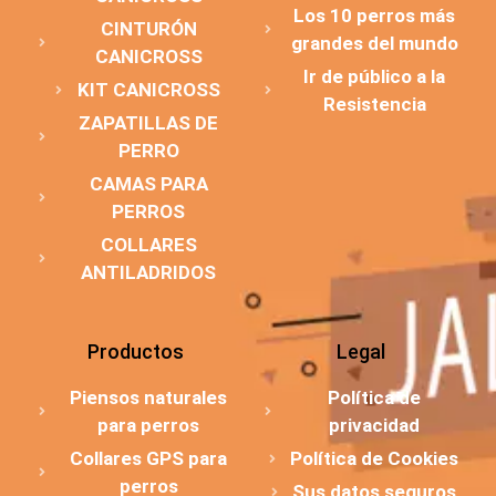
Los 10 perros más
CINTURÓN
grandes del mundo
CANICROSS
Ir de público a la
KIT CANICROSS
Resistencia
ZAPATILLAS DE
PERRO
CAMAS PARA
PERROS
COLLARES
ANTILADRIDOS
Productos
Legal
Piensos naturales
Política de
para perros
privacidad
Collares GPS para
Política de Cookies
perros
Sus datos seguros