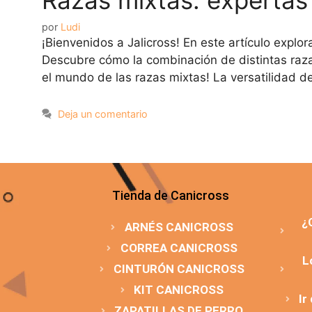
por
Ludi
¡Bienvenidos a Jalicross! En este artículo explo
Descubre cómo la combinación de distintas raza
el mundo de las razas mixtas! La versatilidad d
Deja un comentario
Tienda de Canicross
¿
ARNÉS CANICROSS
CORREA CANICROSS
L
CINTURÓN CANICROSS
KIT CANICROSS
Ir
ZAPATILLAS DE PERRO