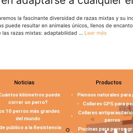
raremos la fascinante diversidad de razas mixtas y su in
s puede resultar en animales únicos, llenos de encanto 
e las razas mixtas: adaptabilidad …
Leer más
Noticias
Productos
Cuántos kilómetros puede
Piensos naturales para
correr un perro?
Collares GPS para pe
os 10 perros más grandes
Collares antiparasitari
del mundo
perros
 de público a la Resistencia
Piscinas para perros g