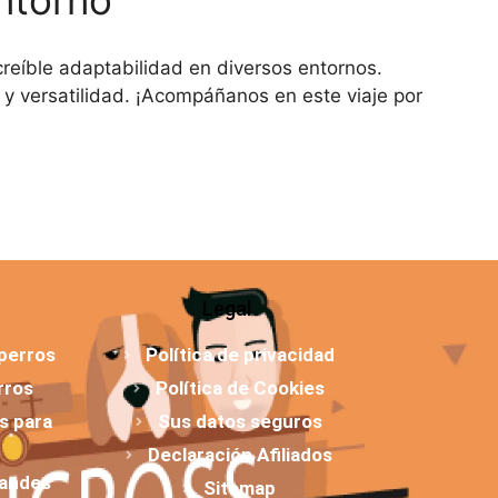
creíble adaptabilidad en diversos entornos.
y versatilidad. ¡Acompáñanos en este viaje por
Legal
 perros
Política de privacidad
rros
Política de Cookies
os para
Sus datos seguros
Declaración Afiliados
randes
Sitemap