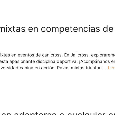
 mixtas en competencias de
tas en eventos de canicross. En Jalicross, explorarem
 esta apasionante disciplina deportiva. ¡Acompáñanos en
iversidad canina en acción! Razas mixtas triunfan …
Le
 en adaptarse a cualquier e