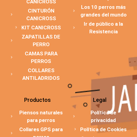
CANICROSS
Los 10 perros más
CINTURÓN
grandes del mundo
CANICROSS
Ir de público a la
KIT CANICROSS
Resistencia
ZAPATILLAS DE
PERRO
CAMAS PARA
PERROS
COLLARES
ANTILADRIDOS
Productos
Legal
Piensos naturales
Política de
para perros
privacidad
Collares GPS para
Política de Cookies
perros