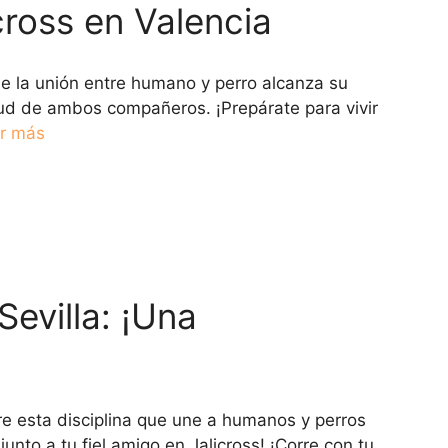
cross en Valencia
de la unión entre humano y perro alcanza su
lud de ambos compañeros. ¡Prepárate para vivir
r más
evilla: ¡Una
re esta disciplina que une a humanos y perros
nto a tu fiel amigo en Jalicross! ¡Corre con tu