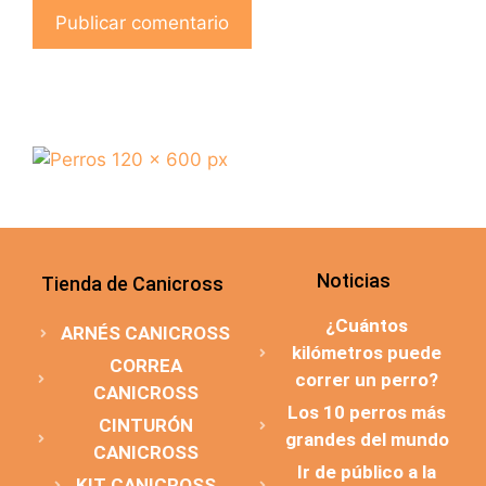
Noticias
Tienda de Canicross
¿Cuántos
ARNÉS CANICROSS
kilómetros puede
CORREA
correr un perro?
CANICROSS
Los 10 perros más
CINTURÓN
grandes del mundo
CANICROSS
Ir de público a la
KIT CANICROSS