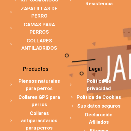
Resistencia
ZAPATILLAS DE
PERRO
CAMAS PARA
PERROS
COLLARES
ANTILADRIDOS
Productos
Legal
Piensos naturales
Política de
para perros
privacidad
Collares GPS para
Política de Cookies
perros
Sus datos seguros
Collares
Declaración
antiparasitarios
Afiliados
para perros
Sitemap