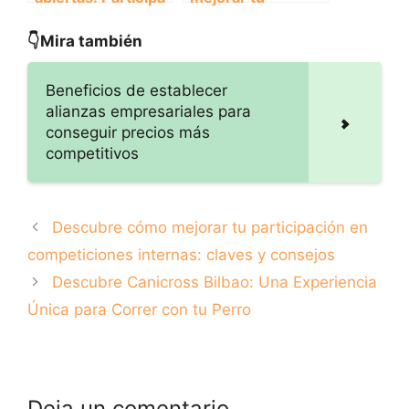
en los eventos de
participación en
clubes y
competiciones
👇Mira también
asociaciones
internas: claves y
consejos
Beneficios de establecer
alianzas empresariales para
conseguir precios más
competitivos
Descubre cómo mejorar tu participación en
competiciones internas: claves y consejos
Descubre Canicross Bilbao: Una Experiencia
Única para Correr con tu Perro
Deja un comentario