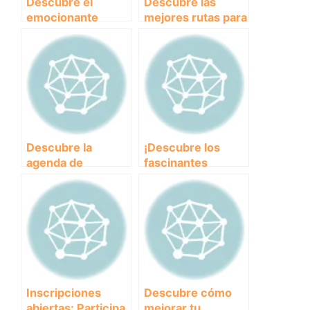
Descubre el
Descubre las
emocionante
mejores rutas para
mundo del
practicar
Canicross en
Canicross en
Sevilla: ¡Una
Málaga
experiencia única
para ti y tu mejor
amigo peludo!
Descubre la
¡Descubre los
agenda de
fascinantes
eventos de los
Resultados de
clubes y
eventos de clubes
asociaciones
y asociaciones en
próximos
el mundo animal!
Inscripciones
Descubre cómo
abiertas: Participa
mejorar tu