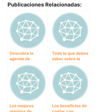
Publicaciones Relacionadas:
Descubre la
Todo lo que debes
agenda de
saber sobre la
eventos de los
normativa de
clubes y
eventos de clubes
asociaciones
y asociaciones:
próximos
Guía completa
Los mejores
Los beneficios de
premios de
contar con