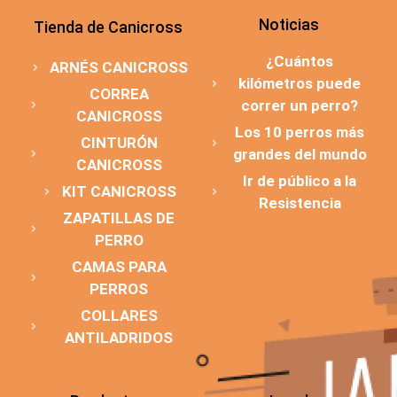
Noticias
Tienda de Canicross
¿Cuántos
ARNÉS CANICROSS
kilómetros puede
CORREA
correr un perro?
CANICROSS
Los 10 perros más
CINTURÓN
grandes del mundo
CANICROSS
Ir de público a la
KIT CANICROSS
Resistencia
ZAPATILLAS DE
PERRO
CAMAS PARA
PERROS
COLLARES
ANTILADRIDOS