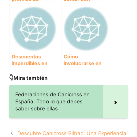
eventos
patrocinadores en
organizados por
eventos de clubes
clubes y
y asociaciones
asociaciones:
¡Descubre quiénes
se llevaron el
reconocimiento!
Descuentos
Cómo
imperdibles en
involucrarse en
eventos y
eventos solidarios:
equipamiento para
¡Sé parte del
👇Mira también
amantes de los
cambio!
animales
Federaciones de Canicross en
España: Todo lo que debes
saber sobre ellas
Descubre Canicross Bilbao: Una Experiencia