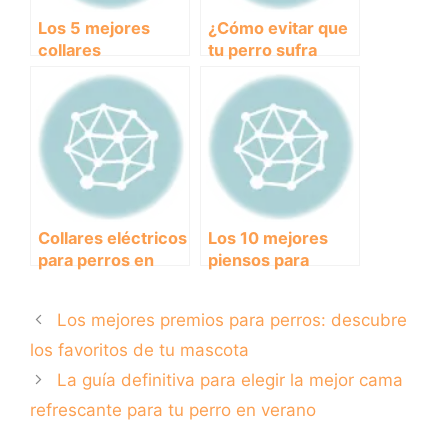
Los 5 mejores
¿Cómo evitar que
collares
tu perro sufra
antiparasitarios
calambres con el
para perros en el
collar adecuado?
2020: encuentra
el más efectivo y
seguro para
proteger a tu
mascota.
Collares eléctricos
Los 10 mejores
para perros en
piensos para
Amazon: ¿Una
perros que
opción efectiva o
garantizan su
Los mejores premios para perros: descubre
cruel?
nutrición y salud
los favoritos de tu mascota
La guía definitiva para elegir la mejor cama
refrescante para tu perro en verano