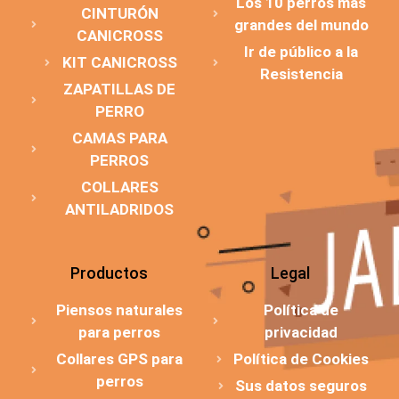
Los 10 perros más
CINTURÓN
grandes del mundo
CANICROSS
Ir de público a la
KIT CANICROSS
Resistencia
ZAPATILLAS DE
PERRO
CAMAS PARA
PERROS
COLLARES
ANTILADRIDOS
Productos
Legal
Piensos naturales
Política de
para perros
privacidad
Collares GPS para
Política de Cookies
perros
Sus datos seguros