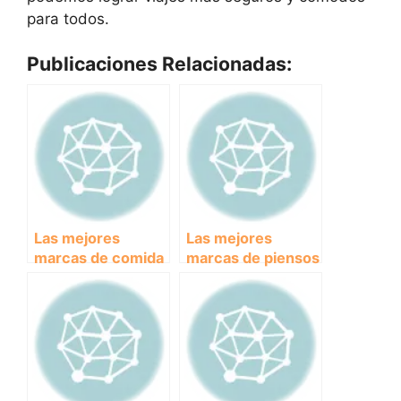
para todos.
Publicaciones Relacionadas:
Las mejores
Las mejores
marcas de comida
marcas de piensos
para perros: guía
para perros
completa para
españolas: calidad
asegurar una
y sabor
alimentación
garantizados.
saludable