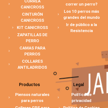
CORREA
correr un perro?
CANICROSS
Los 10 perros más
CINTURÓN
grandes del mundo
CANICROSS
Ir de público a la
KIT CANICROSS
Resistencia
ZAPATILLAS DE
PERRO
CAMAS PARA
PERROS
COLLARES
ANTILADRIDOS
Productos
Legal
Piensos naturales
Política de
para perros
privacidad
Collares GPS para
Política de Cookies