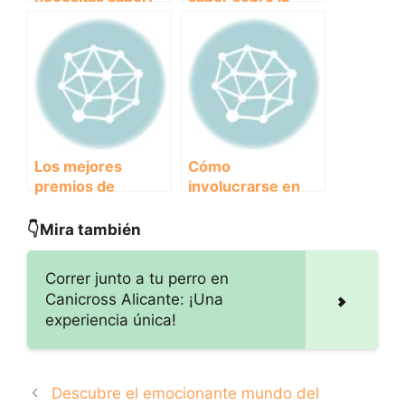
Ficha técnica de
normativa de
eventos de clubes
eventos de clubes
y asociaciones
y asociaciones:
Guía completa
Los mejores
Cómo
premios de
involucrarse en
eventos
eventos solidarios:
organizados por
¡Sé parte del
👇Mira también
clubes y
cambio!
asociaciones:
Correr junto a tu perro en
¡Descubre quiénes
Canicross Alicante: ¡Una
se llevaron el
experiencia única!
reconocimiento!
Descubre el emocionante mundo del