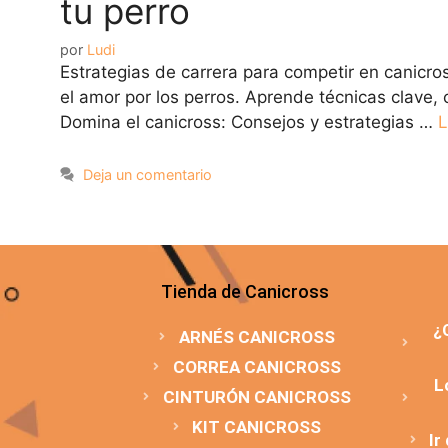
tu perro
por
Ludi
Estrategias de carrera para competir en canicro
el amor por los perros. Aprende técnicas clave,
Domina el canicross: Consejos y estrategias …
L
Deja un comentario
Tienda de Canicross
¿
ARNÉS CANICROSS
CORREA CANICROSS
L
CINTURÓN CANICROSS
KIT CANICROSS
Ir