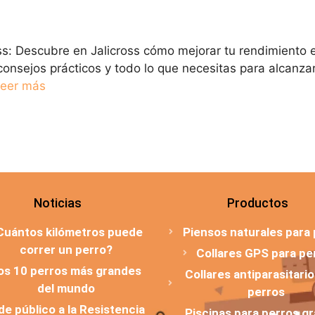
ss: Descubre en Jalicross cómo mejorar tu rendimiento en
 consejos prácticos y todo lo que necesitas para alcanz
eer más
Noticias
Productos
Cuántos kilómetros puede
Piensos naturales para
correr un perro?
Collares GPS para pe
os 10 perros más grandes
Collares antiparasitari
del mundo
perros
 de público a la Resistencia
Piscinas para perros g