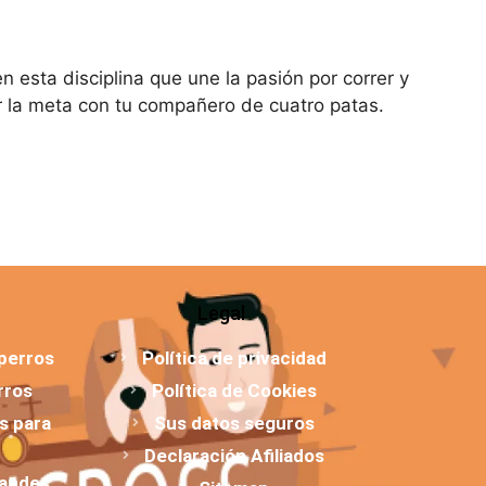
 esta disciplina que une la pasión por correr y
ar la meta con tu compañero de cuatro patas.
Legal
 perros
Política de privacidad
rros
Política de Cookies
os para
Sus datos seguros
Declaración Afiliados
randes