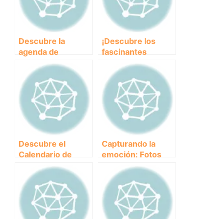
Descubre la
¡Descubre los
agenda de
fascinantes
eventos de los
Resultados de
clubes y
eventos de clubes
asociaciones
y asociaciones en
próximos
el mundo animal!
Descubre el
Capturando la
Calendario de
emoción: Fotos
Eventos de Clubes
destacadas de
y Asociaciones:
eventos en clubes
¡No te pierdas
y asociaciones
ninguna actividad!