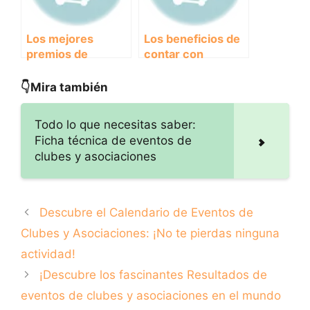
Los mejores
Los beneficios de
premios de
contar con
eventos
patrocinadores en
organizados por
eventos de clubes
👇Mira también
clubes y
y asociaciones
asociaciones:
Todo lo que necesitas saber:
¡Descubre quiénes
Ficha técnica de eventos de
se llevaron el
clubes y asociaciones
reconocimiento!
Descubre el Calendario de Eventos de
Clubes y Asociaciones: ¡No te pierdas ninguna
actividad!
¡Descubre los fascinantes Resultados de
eventos de clubes y asociaciones en el mundo