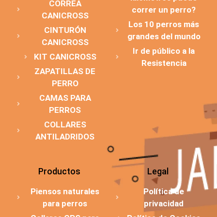
CORREA
correr un perro?
CANICROSS
Los 10 perros más
CINTURÓN
grandes del mundo
CANICROSS
Ir de público a la
KIT CANICROSS
Resistencia
ZAPATILLAS DE
PERRO
CAMAS PARA
PERROS
COLLARES
ANTILADRIDOS
Productos
Legal
Piensos naturales
Política de
para perros
privacidad