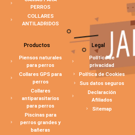
PERROS
COLLARES
ANTILADRIDOS
Productos
Legal
Piensos naturales
Política de
para perros
privacidad
Collares GPS para
Política de Cookies
perros
Sus datos seguros
Collares
Declaración
antiparasitarios
Afiliados
para perros
Sitemap
Piscinas para
perros grandes y
bañeras