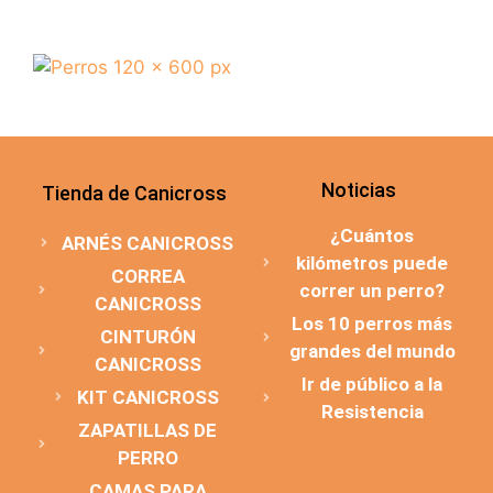
Noticias
Tienda de Canicross
¿Cuántos
ARNÉS CANICROSS
kilómetros puede
CORREA
correr un perro?
CANICROSS
Los 10 perros más
CINTURÓN
grandes del mundo
CANICROSS
Ir de público a la
KIT CANICROSS
Resistencia
ZAPATILLAS DE
PERRO
CAMAS PARA