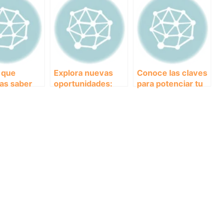
 que
Explora nuevas
Conoce las claves
as saber
oportunidades:
para potenciar tu
Formación y
marca: Difusión y
ciones y
cursos para
marketing animal
amantes de los
icas para
animales
a tus
as