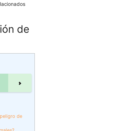
elacionados
ión de
peligro de
imales?