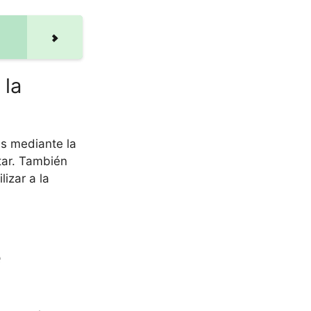
 la
s mediante la
tar. También
izar a la
e