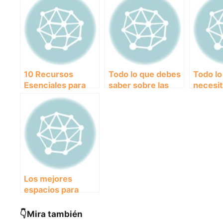
10 Recursos
Todo lo que debes
Todo lo
Esenciales para
saber sobre las
necesit
Clubes y
normativas y
sobre
Asociaciones:
reglamentos para
subven
¡Potencia tu
la protección de
ayudas
Organización con
los animales
económ
Estas
cuidar 
Herramientas!
mascot
Los mejores
espacios para
entrenamientos de
tus mascotas.
👇Mira también
¿Qué te parece?