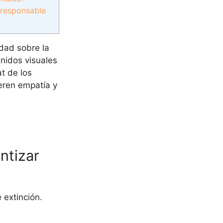
 responsable
edad sobre la
enidos visuales
at de los
neren empatía y
ntizar
 extinción.