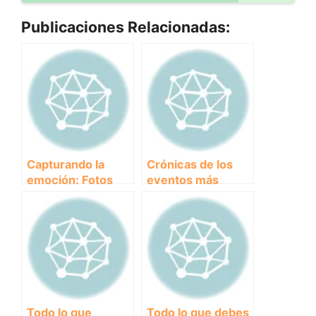
Publicaciones Relacionadas:
Capturando la
Crónicas de los
emoción: Fotos
eventos más
destacadas de
destacados de
eventos en clubes
clubes y
y asociaciones
asociaciones:
¡Descubre todo lo
que sucedió!
Todo lo que
Todo lo que debes