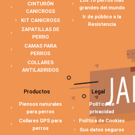
Los 10 perros más
CINTURÓN
grandes del mundo
CANICROSS
Ir de público a la
KIT CANICROSS
Resistencia
ZAPATILLAS DE
PERRO
CAMAS PARA
PERROS
COLLARES
ANTILADRIDOS
Productos
Legal
Piensos naturales
Política de
para perros
privacidad
Collares GPS para
Política de Cookies
perros
Sus datos seguros