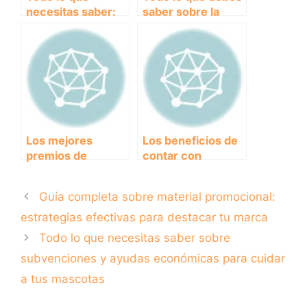
necesitas saber:
saber sobre la
Ficha técnica de
normativa de
eventos de clubes
eventos de clubes
y asociaciones
y asociaciones:
Guía completa
Los mejores
Los beneficios de
premios de
contar con
eventos
patrocinadores en
organizados por
eventos de clubes
Guía completa sobre material promocional:
clubes y
y asociaciones
asociaciones:
estrategias efectivas para destacar tu marca
¡Descubre quiénes
Todo lo que necesitas saber sobre
se llevaron el
subvenciones y ayudas económicas para cuidar
reconocimiento!
a tus mascotas