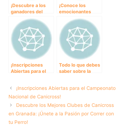
¡Descubre a los
¡Conoce los
ganadores del
emocionantes
Campeonato
resultados del
Nacional de
campeonato
Canicross 2021!
nacional de
canicross!
¡Inscripciones
Todo lo que debes
Abiertas para el
saber sobre la
Campeonato
normativa del
Nacional de
campeonato
¡Inscripciones Abiertas para el Campeonato
Canicross!
nacional de
canicross
Nacional de Canicross!
Descubre los Mejores Clubes de Canicross
en Granada: ¡Únete a la Pasión por Correr con
tu Perro!