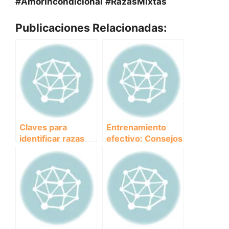
#AmorIncondicional
#RazasMixtas
Publicaciones Relacionadas:
Claves para
Entrenamiento
identificar razas
efectivo: Consejos
mixtas: Ejemplos y
para adiestrar
características a
perros de razas
tener en cuenta
mixtas