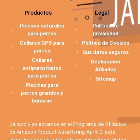
Productos
Legal
Piensos naturales
Política de
para perros
privacidad
Collares GPS para
Política de Cookies
perros
Sus datos seguros
Collares
Declaración
antiparasitarios
Afiliados
para perros
Sitemap
Piscinas para
perros grandes y
bañeras
Jalisco y yo estamos en el Programa de Afiliados
de Amazon Product Advertising Api 5.0, este
programa nos permite obtener comisiones de los