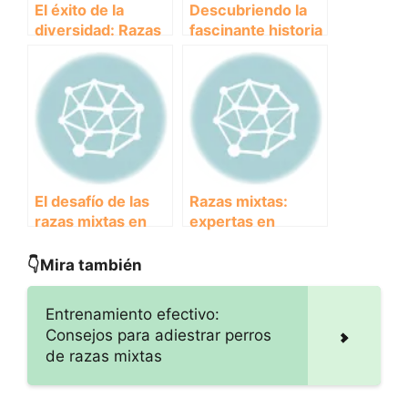
El éxito de la
Descubriendo la
diversidad: Razas
fascinante historia
mixtas brillan en
de las razas mixtas
competiciones
en el reino animal
deportivas
El desafío de las
Razas mixtas:
razas mixtas en
expertas en
competencias de
adaptarse a
canicross: ¡Una
cualquier entorno
👇Mira también
combinación
ganadora!
Entrenamiento efectivo:
Consejos para adiestrar perros
de razas mixtas