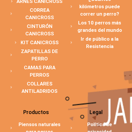
ARNÉS CANICROSS
kilómetros puede
CORREA
correr un perro?
CANICROSS
Los 10 perros más
CINTURÓN
grandes del mundo
CANICROSS
Ir de público a la
KIT CANICROSS
Resistencia
ZAPATILLAS DE
PERRO
CAMAS PARA
PERROS
COLLARES
ANTILADRIDOS
Productos
Legal
Piensos naturales
Política de
para perros
privacidad