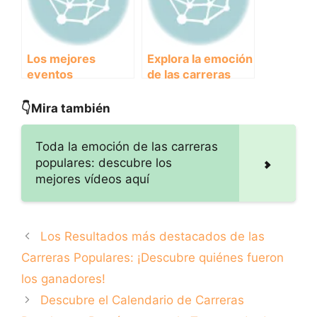
Running!
ganadores!
Los mejores
Explora la emoción
eventos
de las carreras
deportivos:
populares en
Ranking de
nuestra increíble
👇Mira también
carreras
galería de fotos
populares
Toda la emoción de las carreras
populares: descubre los
mejores vídeos aquí
Los Resultados más destacados de las
Carreras Populares: ¡Descubre quiénes fueron
los ganadores!
Descubre el Calendario de Carreras