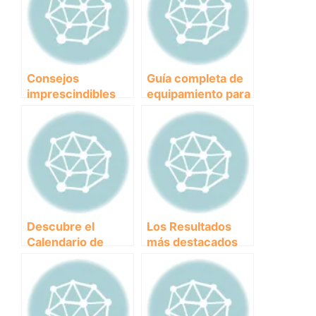
Consejos
Guía completa de
imprescindibles
equipamiento para
para triunfar en las
carreras
carreras
populares de
populares de
Canicross:
Canicross
¡Prepara a tu perro
para la
competencia!
Descubre el
Los Resultados
Calendario de
más destacados
Carreras
de las Carreras
Populares:
Populares:
¡Prepárate para la
¡Descubre quiénes
Temporada de
fueron los