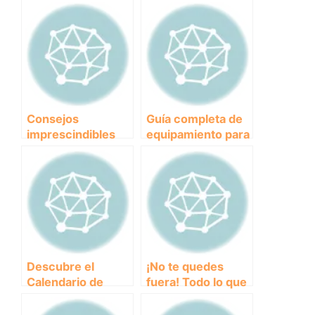
Consejos
Guía completa de
imprescindibles
equipamiento para
para triunfar en las
carreras
carreras
populares de
populares de
Canicross:
Canicross
¡Prepara a tu perro
para la
competencia!
Descubre el
¡No te quedes
Calendario de
fuera! Todo lo que
Carreras
necesitas saber
Populares:
sobre