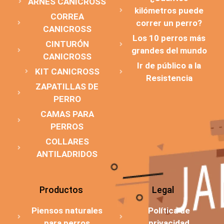
ARNÉS CANICROSS
kilómetros puede
CORREA
correr un perro?
CANICROSS
Los 10 perros más
CINTURÓN
grandes del mundo
CANICROSS
Ir de público a la
KIT CANICROSS
Resistencia
ZAPATILLAS DE
PERRO
CAMAS PARA
PERROS
COLLARES
ANTILADRIDOS
Productos
Legal
Piensos naturales
Política de
para perros
privacidad