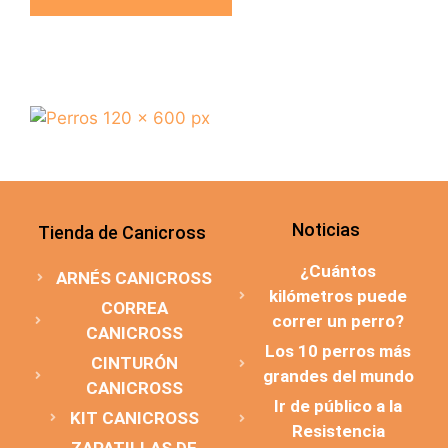
Noticias
Tienda de Canicross
¿Cuántos
ARNÉS CANICROSS
kilómetros puede
CORREA
correr un perro?
CANICROSS
Los 10 perros más
CINTURÓN
grandes del mundo
CANICROSS
Ir de público a la
KIT CANICROSS
Resistencia
ZAPATILLAS DE