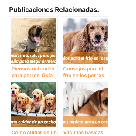
Publicaciones Relacionadas:
Piensos naturales
Consejos para el
para perros, Guía
frío en los perros
para elegir el
mejor
Cómo cuidar de un
Vacunas básicas