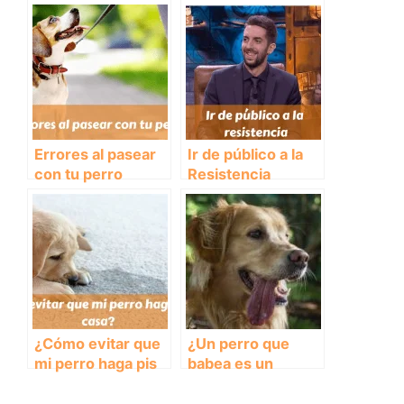
para elegir el
en casa
mejor
Errores al pasear
Ir de público a la
con tu perro
Resistencia
¿Cómo evitar que
¿Un perro que
mi perro haga pis
babea es un
en casa?
motivo de
preocupación?