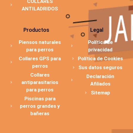
COLLARES
ANTILADRIDOS
Productos
Legal
Piensos naturales
Política de
para perros
privacidad
Collares GPS para
Política de Cookies
perros
Sus datos seguros
Collares
Declaración
antiparasitarios
Afiliados
para perros
Sitemap
Piscinas para
perros grandes y
bañeras