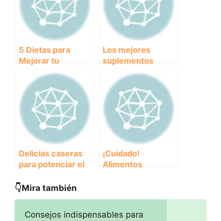
Saludable
5 Dietas para
Los mejores
Mejorar tu
suplementos
Rendimiento:
nutricionales
Alimentos clave
recomendados
para potenciar tu
para tu mascota
desempeño
Delicias caseras
¡Cuidado!
para potenciar el
Alimentos
rendimiento de tu
prohibidos para
perro atleta:
perros deportistas
👇Mira también
recetas infalibles
que debes evitar
Consejos indispensables para