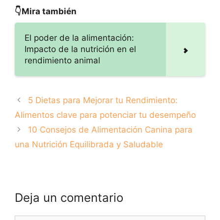
recomendados
👇Mira también
para tu mascota
El poder de la alimentación:
Impacto de la nutrición en el
rendimiento animal
5 Dietas para Mejorar tu Rendimiento:
Alimentos clave para potenciar tu desempeño
10 Consejos de Alimentación Canina para
una Nutrición Equilibrada y Saludable
Deja un comentario