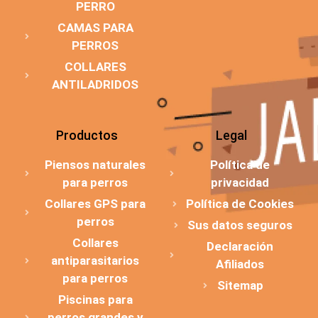
PERRO
CAMAS PARA
PERROS
COLLARES
ANTILADRIDOS
Productos
Legal
Piensos naturales
Política de
para perros
privacidad
Collares GPS para
Política de Cookies
perros
Sus datos seguros
Collares
Declaración
antiparasitarios
Afiliados
para perros
Sitemap
Piscinas para
perros grandes y