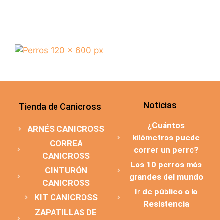
Noticias
Tienda de Canicross
¿Cuántos
ARNÉS CANICROSS
kilómetros puede
CORREA
correr un perro?
CANICROSS
Los 10 perros más
CINTURÓN
grandes del mundo
CANICROSS
Ir de público a la
KIT CANICROSS
Resistencia
ZAPATILLAS DE