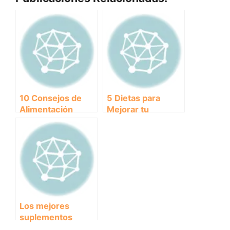
10 Consejos de
5 Dietas para
Alimentación
Mejorar tu
Canina para una
Rendimiento:
Nutrición
Alimentos clave
Equilibrada y
para potenciar tu
Saludable
desempeño
Los mejores
suplementos
nutricionales