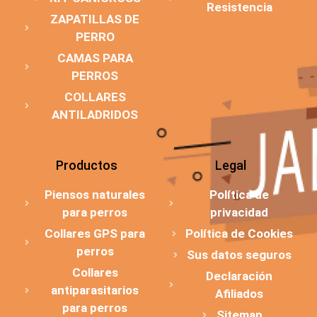
Resistencia
ZAPATILLAS DE
PERRO
CAMAS PARA
PERROS
COLLARES
ANTILADRIDOS
Productos
Legal
Piensos naturales
Política de
para perros
privacidad
Collares GPS para
Política de Cookies
perros
Sus datos seguros
Collares
Declaración
antiparasitarios
Afiliados
para perros
Sitemap