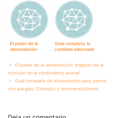
Alimentos clave
recomendados
para potenciar tu
para tu mascota
desempeño
El poder de la
Guía completa: la
alimentación:
cantidad adecuada
Impacto de la
de comida para
nutrición en el
practicar
El poder de la alimentación: Impacto de la
rendimiento
canicross con tu
animal
perro
nutrición en el rendimiento animal
Guía completa de alimentación para perros
con alergias: Consejos y recomendaciones
Deja un comentario