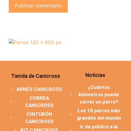
Noticias
Tienda de Canicross
¿Cuántos
ARNÉS CANICROSS
kilómetros puede
CORREA
correr un perro?
CANICROSS
Los 10 perros más
CINTURÓN
grandes del mundo
CANICROSS
Ir de público a la
KIT CANICROSS