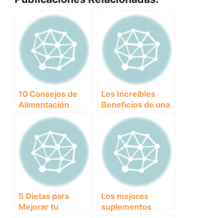
10 Consejos de
Los Increíbles
Alimentación
Beneficios de una
Canina para una
Alimentación
Nutrición
Adecuada para tu
Equilibrada y
Salud
Saludable
5 Dietas para
Los mejores
Mejorar tu
suplementos
Rendimiento:
nutricionales