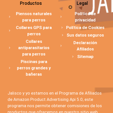
Productos
Legal
Piensos naturales
Política de
para perros
privacidad
Collares GPS para
Política de Cookies
perros
Sus datos seguros
Collares
Declaración
antiparasitarios
Afiliados
para perros
Sitemap
Piscinas para
perros grandes y
bañeras
Jalisco y yo estamos en el Programa de Afiliados
de Amazon Product Advertising Api 5.0, este
programa nos permite obtener comisiones de los
productos que ofrecemos en nuestro sitio web.