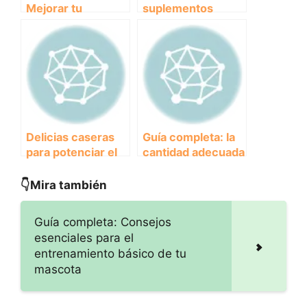
Mejorar tu
suplementos
Rendimiento:
nutricionales
Alimentos clave
recomendados
para potenciar tu
para tu mascota
desempeño
Delicias caseras
Guía completa: la
para potenciar el
cantidad adecuada
rendimiento de tu
de comida para
perro atleta:
practicar
👇Mira también
recetas infalibles
canicross con tu
perro
Guía completa: Consejos
esenciales para el
entrenamiento básico de tu
mascota