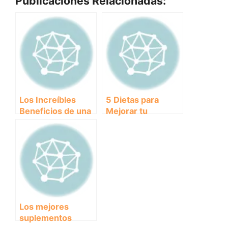
Publicaciones Relacionadas:
Los Increíbles
5 Dietas para
Beneficios de una
Mejorar tu
Alimentación
Rendimiento:
Adecuada para tu
Alimentos clave
Salud
para potenciar tu
desempeño
Los mejores
suplementos