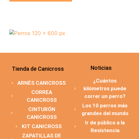
Noticias
Tienda de Canicross
¿Cuántos
ARNÉS CANICROSS
kilómetros puede
CORREA
correr un perro?
CANICROSS
Los 10 perros más
CINTURÓN
grandes del mundo
CANICROSS
Ir de público a la
KIT CANICROSS
Resistencia
ZAPATILLAS DE