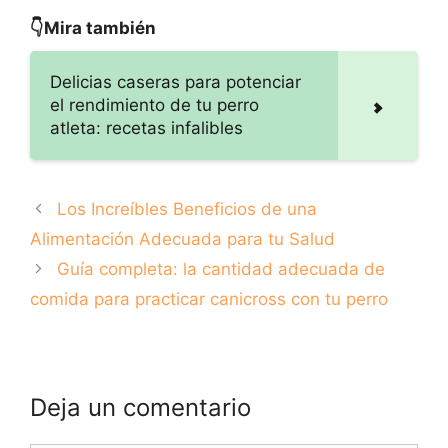
nutricionales
recomendados
👇Mira también
para tu mascota
Delicias caseras para potenciar
el rendimiento de tu perro
atleta: recetas infalibles
Los Increíbles Beneficios de una
Alimentación Adecuada para tu Salud
Guía completa: la cantidad adecuada de
comida para practicar canicross con tu perro
Deja un comentario