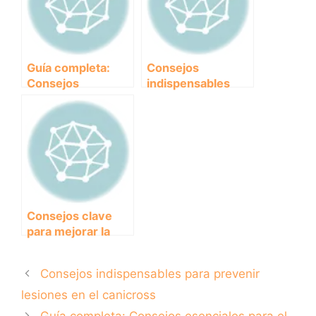
Guía completa:
Consejos
Consejos
indispensables
esenciales para el
para prevenir
entrenamiento
lesiones en el
básico de tu
canicross
mascota
Consejos clave
para mejorar la
velocidad en tus
carreras de
Consejos indispensables para prevenir
canicross
lesiones en el canicross
Guía completa: Consejos esenciales para el