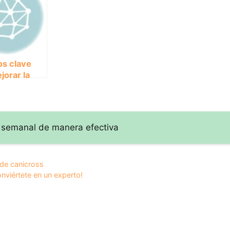
os clave
jorar la
ad en tus
s de
oss
o semanal de manera efectiva
 de canicross
onviértete en un experto!