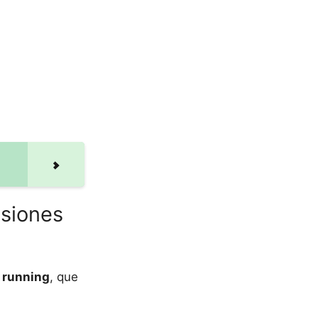
esiones
l running
, que