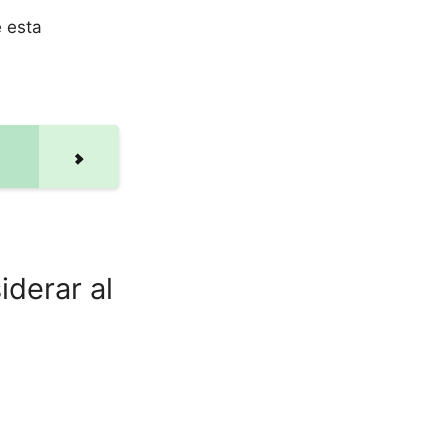
e esta
derar al