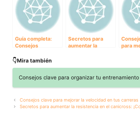
Guía completa:
Secretos para
Consej
Consejos
aumentar la
para me
esenciales para el
resistencia en el
velocid
entrenamiento
canicross:
carrera
👇Mira también
básico de tu
¡Conviértete en un
canicr
mascota
experto!
Consejos clave para organizar tu entrenamient
Consejos clave para mejorar la velocidad en tus carreras
Secretos para aumentar la resistencia en el canicross: ¡C