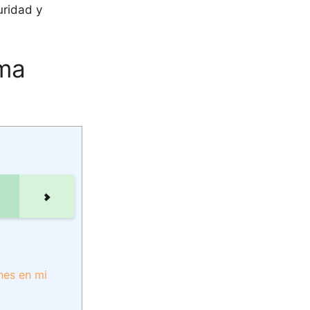
uridad y
rma
nes en mi