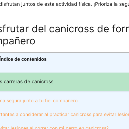
sfrutan juntos de esta actividad física. ¡Prioriza la seg
sfrutar del canicross de fo
ompañero
Índice de contenidos
s carreras de canicross
rma segura junto a tu fiel compañero
ntes a considerar al practicar canicross para evitar lesio
tar lesiones al correr con mi perro en canicross?