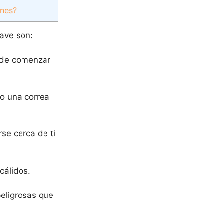
ones?
lave son:
s de comenzar
o una correa
se cerca de ti
cálidos.
peligrosas que