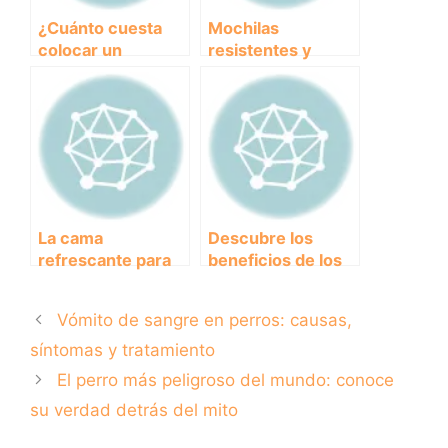
¿Cuánto cuesta
Mochilas
colocar un
resistentes y
microchip en mi
cómodas para
perro? – Guía de
transportar a tu
precios y
perro grande en
beneficios.
tus aventuras al
aire libre
La cama
Descubre los
refrescante para
beneficios de los
perros: el
piensos sin
accesorio ideal
cereales para la
Vómito de sangre en perros: causas,
para el verano
salud de tu perro
síntomas y tratamiento
El perro más peligroso del mundo: conoce
su verdad detrás del mito