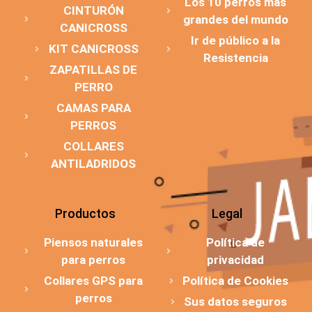
Los 10 perros más
CINTURÓN
grandes del mundo
CANICROSS
Ir de público a la
KIT CANICROSS
Resistencia
ZAPATILLAS DE
PERRO
CAMAS PARA
PERROS
COLLARES
ANTILADRIDOS
Productos
Legal
Piensos naturales
Política de
para perros
privacidad
Collares GPS para
Política de Cookies
perros
Sus datos seguros