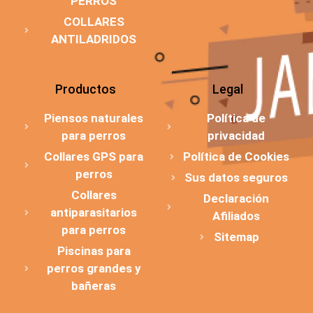
PERROS
COLLARES
ANTILADRIDOS
Productos
Legal
Piensos naturales
Política de
para perros
privacidad
Collares GPS para
Política de Cookies
perros
Sus datos seguros
Collares
Declaración
antiparasitarios
Afiliados
para perros
Sitemap
Piscinas para
perros grandes y
bañeras