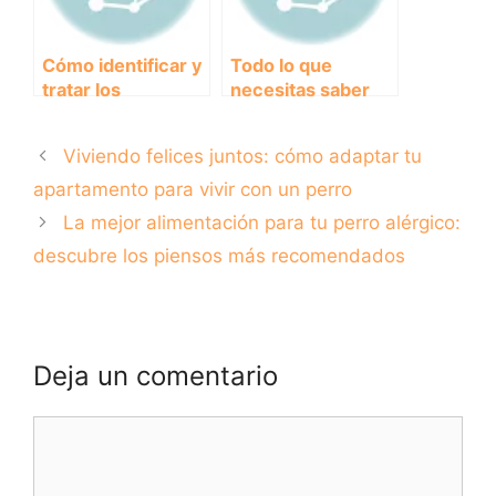
mercado
Cómo identificar y
Todo lo que
tratar los
necesitas saber
temblores en
sobre el precio de
perros
la vacuna contra la
Viviendo felices juntos: cómo adaptar tu
rabia para tu
mascota
apartamento para vivir con un perro
La mejor alimentación para tu perro alérgico:
descubre los piensos más recomendados
Deja un comentario