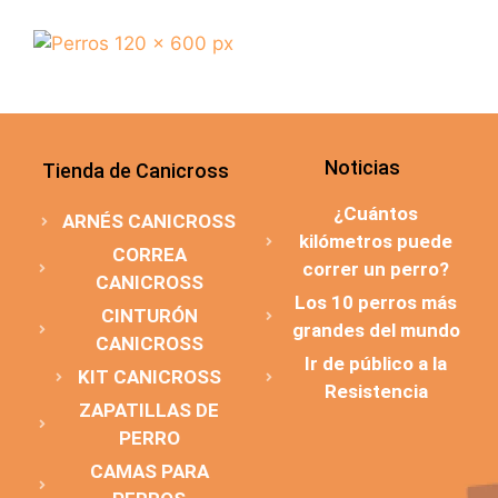
Noticias
Tienda de Canicross
¿Cuántos
ARNÉS CANICROSS
kilómetros puede
CORREA
correr un perro?
CANICROSS
Los 10 perros más
CINTURÓN
grandes del mundo
CANICROSS
Ir de público a la
KIT CANICROSS
Resistencia
ZAPATILLAS DE
PERRO
CAMAS PARA