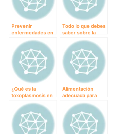
Prevenir
Todo lo que debes
enfermedades en
saber sobre la
perros: Consejos
pancreatitis en
para mantener a tu
perros: causas,
mascota saludable
síntomas y
tratamiento
¿Qué es la
Alimentación
toxoplasmosis en
adecuada para
perros? Causas,
perros con
síntomas y
diarrea: Guía de
tratamiento
los mejores
piensos
disponibles en el