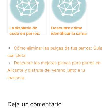
tratamientos
rápidamente qué
le ocurre a tu
mascota.
La displasia de
Descubre cómo
codo en perros:
identificar la sarna
causas, síntomas y
en perros: fotos y
tratamientos.
síntomas.
Cómo eliminar las pulgas de tus perros: Guía
completa
Descubre las mejores playas para perros en
Alicante y disfruta del verano junto a tu
mascota
Deja un comentario