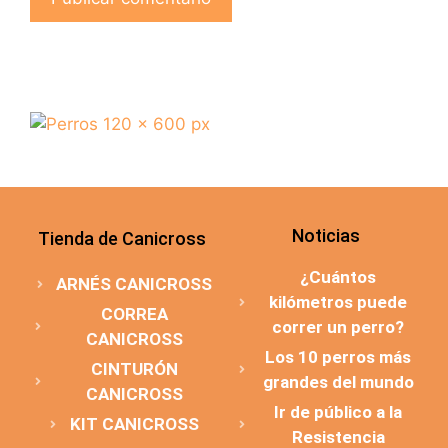
Noticias
Tienda de Canicross
¿Cuántos
ARNÉS CANICROSS
kilómetros puede
CORREA
correr un perro?
CANICROSS
Los 10 perros más
CINTURÓN
grandes del mundo
CANICROSS
Ir de público a la
KIT CANICROSS
Resistencia