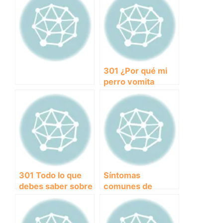
301 ¿Por qué mi
perro vomita
sangre? Causas y
soluciones
301 Todo lo que
Síntomas
debes saber sobre
comunes de
el otohematoma
envenenamiento
en perros: causas,
en perros:
síntomas y
Identifica