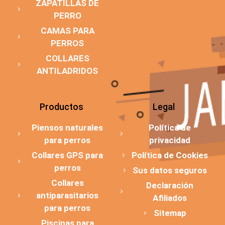
ZAPATILLAS DE
PERRO
CAMAS PARA
PERROS
COLLARES
ANTILADRIDOS
Productos
Legal
Piensos naturales
Política de
para perros
privacidad
Collares GPS para
Política de Cookies
perros
Sus datos seguros
Collares
Declaración
antiparasitarios
Afiliados
para perros
Sitemap
Piscinas para