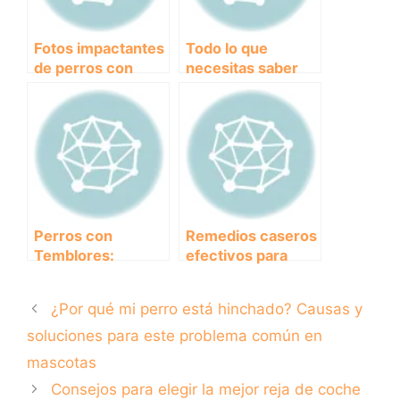
Fotos impactantes
Todo lo que
de perros con
necesitas saber
sarna: causas,
sobre el pienso
síntomas y
hepático para
tratamiento.
perros.
Perros con
Remedios caseros
Temblores:
efectivos para
Causas y
tratar la diarrea en
Tratamientos
perros: ¿Qué
¿Por qué mi perro está hinchado? Causas y
alimentos darle a
tu mascota?
soluciones para este problema común en
mascotas
Consejos para elegir la mejor reja de coche