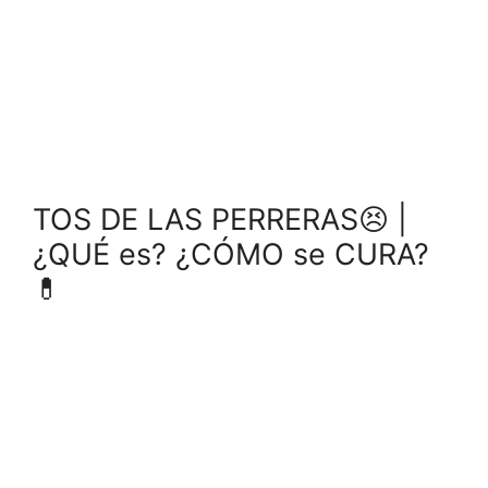
TOS DE LAS PERRERAS😣 |
¿QUÉ es? ¿CÓMO se CURA?
💊