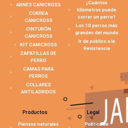
¿Cuántos
ARNÉS CANICROSS
kilómetros puede
CORREA
correr un perro?
CANICROSS
Los 10 perros más
CINTURÓN
grandes del mundo
CANICROSS
Ir de público a la
KIT CANICROSS
Resistencia
ZAPATILLAS DE
PERRO
CAMAS PARA
PERROS
COLLARES
ANTILADRIDOS
Productos
Legal
Piensos naturales
Política de