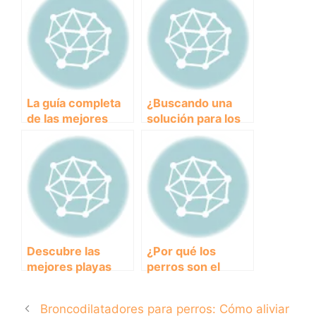
la Playa Canina de
controvertida raza
Torre del Mar
de perros
La guía completa
¿Buscando una
de las mejores
solución para los
playas para perros
meaderos de tu
en Alicante
perro? Descubre
las mejores
opciones en el
mercado.
Descubre las
¿Por qué los
mejores playas
perros son el
para perros en
mejor compañero
Galicia y disfruta
para ti? Descubre
Broncodilatadores para perros: Cómo aliviar
del verano junto a
las razones para