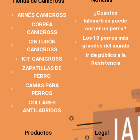
Tienda de Canicross
¿Cuántos
ARNÉS CANICROSS
kilómetros puede
CORREA
correr un perro?
CANICROSS
Los 10 perros más
CINTURÓN
grandes del mundo
CANICROSS
Ir de público a la
KIT CANICROSS
Resistencia
ZAPATILLAS DE
PERRO
CAMAS PARA
PERROS
COLLARES
ANTILADRIDOS
Productos
Legal