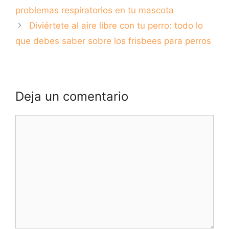
tu mascota
tener un perro de
problemas respiratorios en tu mascota
compañía
Diviértete al aire libre con tu perro: todo lo
que debes saber sobre los frisbees para perros
Deja un comentario