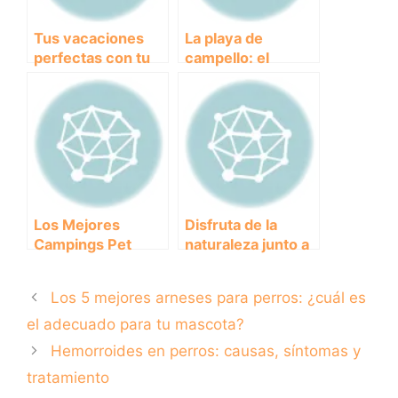
Tus vacaciones
La playa de
perfectas con tu
campello: el
mejor amigo de
paraíso para
cuatro patas:
perros amantes
Descubre los
del mar
mejores
bungalows que
admiten perros
Los Mejores
Disfruta de la
Campings Pet
naturaleza junto a
Friendly: Disfruta
tu mejor amigo:
de tus Vacaciones
campings que
Los 5 mejores arneses para perros: ¿cuál es
con tu Mascota
admiten mascotas
el adecuado para tu mascota?
Hemorroides en perros: causas, síntomas y
tratamiento