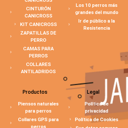
Los 10 perros más
CINTURÓN
grandes del mundo
CANICROSS
Ir de público a la
KIT CANICROSS
Resistencia
ZAPATILLAS DE
PERRO
CAMAS PARA
PERROS
COLLARES
ANTILADRIDOS
Productos
Legal
Piensos naturales
Política de
para perros
privacidad
Collares GPS para
Política de Cookies
perros
Sus datos seguros