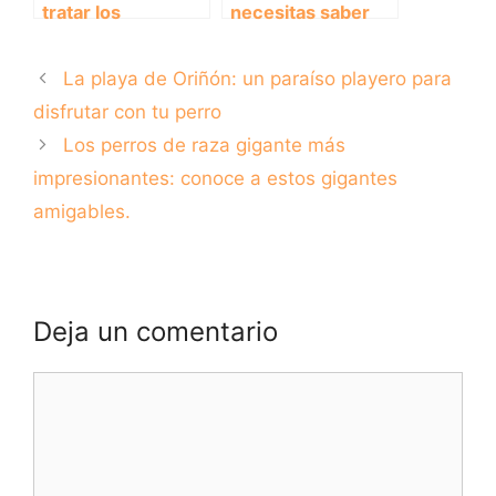
tratar los
necesitas saber
temblores en
sobre el precio de
perros
la vacuna contra la
La playa de Oriñón: un paraíso playero para
rabia para tu
mascota
disfrutar con tu perro
Los perros de raza gigante más
impresionantes: conoce a estos gigantes
amigables.
Deja un comentario