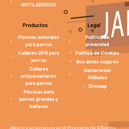
ANTILADRIDOS
Productos
Legal
Piensos naturales
Política de
para perros
privacidad
Collares GPS para
Política de Cookies
perros
Sus datos seguros
Collares
Declaración
antiparasitarios
Afiliados
para perros
Sitemap
Piscinas para
perros grandes y
bañeras
Jalisco y yo estamos en el Programa de Afiliados