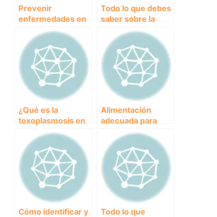
Prevenir
Todo lo que debes
enfermedades en
saber sobre la
perros: Consejos
pancreatitis en
para mantener a tu
perros: causas,
mascota saludable
síntomas y
tratamiento
¿Qué es la
Alimentación
toxoplasmosis en
adecuada para
perros? Causas,
perros con
síntomas y
diarrea: Guía de
tratamiento
los mejores
piensos
disponibles en el
mercado
Cómo identificar y
Todo lo que