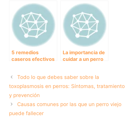
¿cuánto debes
para combatir la
pagar para
diarrea en perros
proteger a tu
perro?
5 remedios
La importancia de
caseros efectivos
cuidar a un perro
para tratar la
en su vejez:
diarrea en perros
razones por las
Todo lo que debes saber sobre la
en casa
cuales un perro
viejo puede
toxoplasmosis en perros: Síntomas, tratamiento
fallecer
y prevención
Causas comunes por las que un perro viejo
puede fallecer