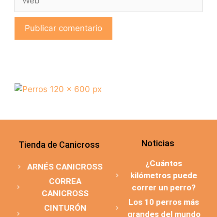
Noticias
Tienda de Canicross
¿Cuántos
ARNÉS CANICROSS
kilómetros puede
CORREA
correr un perro?
CANICROSS
Los 10 perros más
CINTURÓN
grandes del mundo