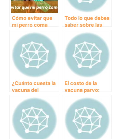
Cómo evitar que
Todo lo que debes
mi perro coma
saber sobre las
heces
enfermedades
más comunes en
perros y cómo
prevenirlas
¿Cuánto cuesta la
El costo de la
vacuna del
vacuna parvo:
parvovirus para
¿cuánto debes
proteger a tu
pagar para
perro?
proteger a tu
perro?