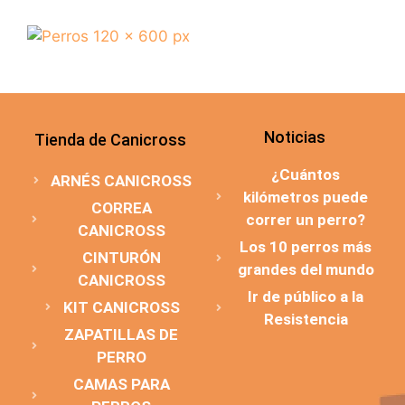
Noticias
Tienda de Canicross
¿Cuántos
ARNÉS CANICROSS
kilómetros puede
CORREA
correr un perro?
CANICROSS
Los 10 perros más
CINTURÓN
grandes del mundo
CANICROSS
Ir de público a la
KIT CANICROSS
Resistencia
ZAPATILLAS DE
PERRO
CAMAS PARA