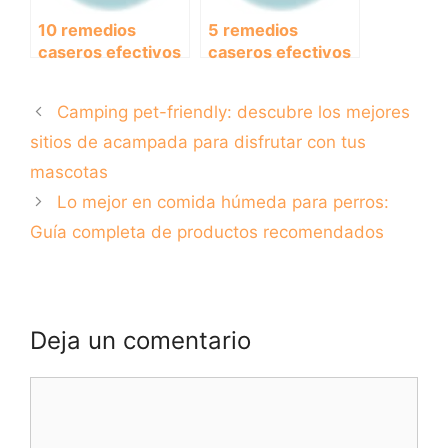
10 remedios
5 remedios
caseros efectivos
caseros efectivos
para combatir la
para tratar la
diarrea en perros
diarrea en perros
Camping pet-friendly: descubre los mejores
en casa
sitios de acampada para disfrutar con tus
mascotas
Lo mejor en comida húmeda para perros:
Guía completa de productos recomendados
Deja un comentario