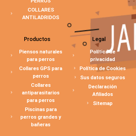
PERROS
COLLARES
ANTILADRIDOS
Productos
Legal
Piensos naturales
Política de
para perros
privacidad
Collares GPS para
Política de Cookies
perros
Sus datos seguros
Collares
Declaración
antiparasitarios
Afiliados
para perros
Sitemap
Piscinas para
perros grandes y
bañeras