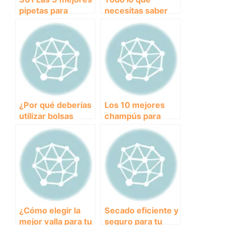
pipetas para
necesitas saber
proteger la salud
sobre las pastillas
de tu perro
de desparasitación
interna para
perros
¿Por qué deberías
Los 10 mejores
utilizar bolsas
champús para
biodegradables
cuidar la piel de tu
para recolectar los
perro
desechos de tu
perro? Descubre
sus beneficios.
¿Cómo elegir la
Secado eficiente y
mejor valla para tu
seguro para tu