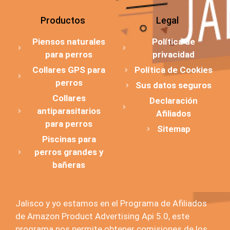
Productos
Legal
Piensos naturales
Política de
para perros
privacidad
Collares GPS para
Política de Cookies
perros
Sus datos seguros
Collares
Declaración
antiparasitarios
Afiliados
para perros
Sitemap
Piscinas para
perros grandes y
bañeras
Jalisco y yo estamos en el Programa de Afiliados
de Amazon Product Advertising Api 5.0, este
programa nos permite obtener comisiones de los