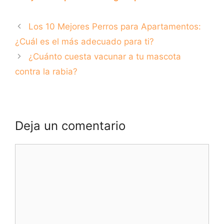
perro?
perro: ¿cómo
elegir el mejor
Los 10 Mejores Perros para Apartamentos:
secador?
¿Cuál es el más adecuado para ti?
¿Cuánto cuesta vacunar a tu mascota
contra la rabia?
Deja un comentario