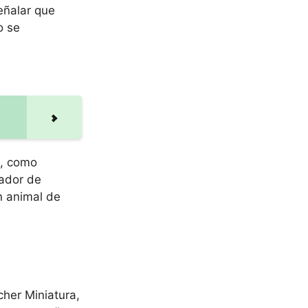
eñalar que
o se
s, como
eador de
n animal de
her Miniatura,