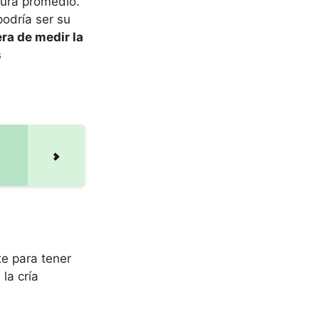
tura promedio.
podría ser su
ra de medir la
s
te para tener
la cría