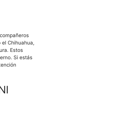
s compañeros
o el Chihuahua,
ura. Estos
erno. Si estás
tención
NI