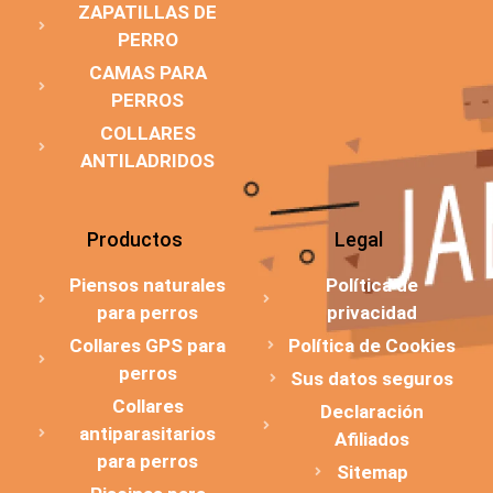
ZAPATILLAS DE
PERRO
CAMAS PARA
PERROS
COLLARES
ANTILADRIDOS
Productos
Legal
Piensos naturales
Política de
para perros
privacidad
Collares GPS para
Política de Cookies
perros
Sus datos seguros
Collares
Declaración
antiparasitarios
Afiliados
para perros
Sitemap