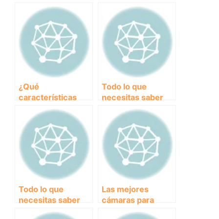
¿Qué
Todo lo que
características
necesitas saber
deben tener los
sobre
piensos para
transportines para
perros senior?
perros plegables:
comodidad y
seguridad en tus
viajes juntos
Todo lo que
Las mejores
necesitas saber
cámaras para
sobre el mejor
perros: mantén a