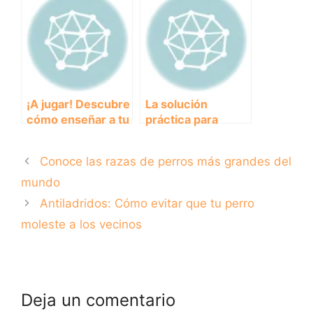
pienso saciante
tu mascota
para perros
siempre en foco
¡A jugar! Descubre
La solución
cómo enseñar a tu
práctica para
perro a jugar con
viajar con tu perro:
Frisbee
jaulas plegables
Conoce las razas de perros más grandes del
mundo
Antiladridos: Cómo evitar que tu perro
moleste a los vecinos
Deja un comentario