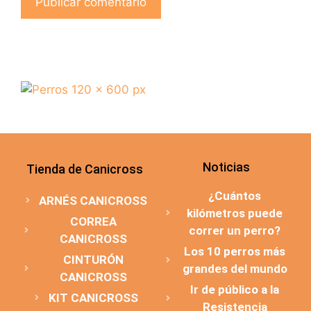
Noticias
Tienda de Canicross
¿Cuántos
ARNÉS CANICROSS
kilómetros puede
CORREA
correr un perro?
CANICROSS
Los 10 perros más
CINTURÓN
grandes del mundo
CANICROSS
Ir de público a la
KIT CANICROSS
Resistencia