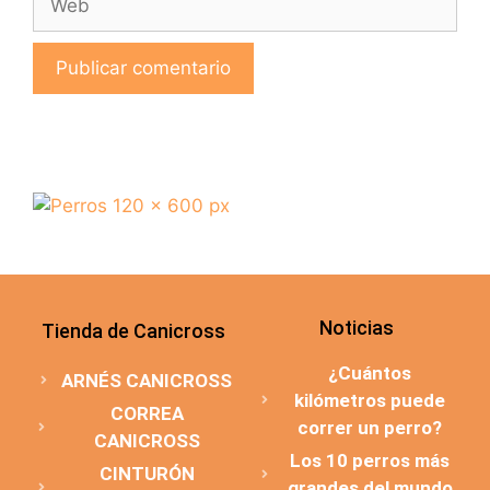
Noticias
Tienda de Canicross
¿Cuántos
ARNÉS CANICROSS
kilómetros puede
CORREA
correr un perro?
CANICROSS
Los 10 perros más
CINTURÓN
grandes del mundo