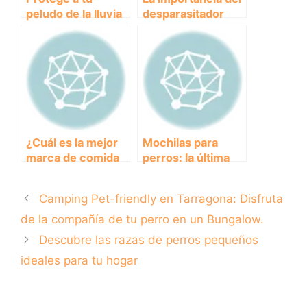
peludo de la lluvia
desparasitador
con el mejor
interno para la
chubasquero para
salud de los perros
perros
¿Cuál es la mejor
Mochilas para
marca de comida
perros: la última
para perros?
tendencia en
Descubre las
paseos al aire
Camping Pet-friendly en Tarragona: Disfruta
opciones más
libre.
saludables para tu
de la compañía de tu perro en un Bungalow.
mascota.
Descubre las razas de perros pequeños
ideales para tu hogar