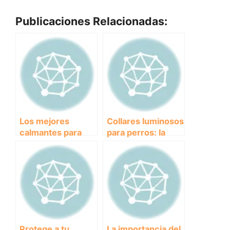
Publicaciones Relacionadas:
Los mejores
Collares luminosos
calmantes para
para perros: la
perros: alivio
solución para
seguro y efectivo
paseos nocturnos
para su ansiedad y
más seguros.
estrés
Protege a tu
La importancia del