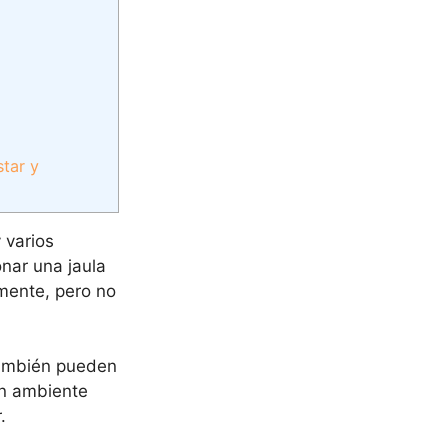
star y
 varios
onar una jaula
mente, pero no
 también pueden
un ambiente
.