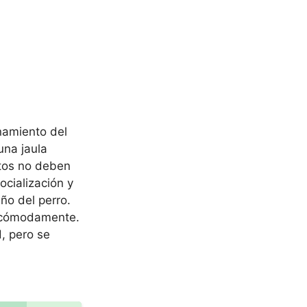
enamiento del
una jaula
ltos no deben
ocialización y
ño del perro.
e cómodamente.
, pero se