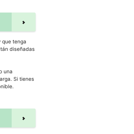
y que tenga
están diseñadas
 o una
rga. Si tienes
nible.