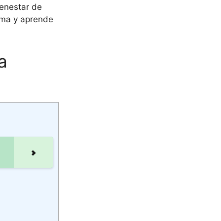
ienestar de
ema y aprende
a