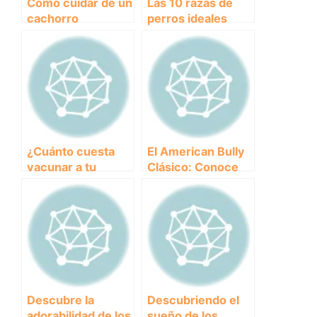
Cómo cuidar de un
Las 10 razas de
cachorro
perros ideales
para convivir con
niños
¿Cuánto cuesta
El American Bully
vacunar a tu
Clásico: Conoce
cachorro?
todo sobre esta
Descubre el
fascinante raza de
precio de las
perros
vacunas más
comunes
Descubre la
Descubriendo el
adorabilidad de los
sueño de los