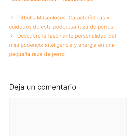
perros Husky en
cachorros:
versión miniatura
¿Cuánto tiempo
Pitbulls Musculosos: Características y
duermen?
cuidados de esta poderosa raza de perros
Descubre la fascinante personalidad del
mini podenco: inteligencia y energía en una
pequeña raza de perro
Deja un comentario