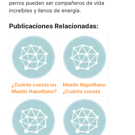
perros pueden ser compañeros de vida
increíbles y llenos de energía.
Publicaciones Relacionadas:
¿Cuánto cuesta un
Mastín Napolitano:
Mastín Napolitano?
¿Cuánto cuesta
Descubre el
esta
precio de esta
impresionante
majestuosa raza
raza de perro?
canina