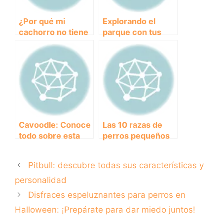
¿Por qué mi
Explorando el
cachorro no tiene
parque con tus
apetito y duerme
cachorros:
tanto? Descubre
Consejos para una
las posibles
experiencia
causas y
divertida y segura
soluciones
Cavoodle: Conoce
Las 10 razas de
todo sobre esta
perros pequeños
adorable raza de
peludos más
perro
adorables y
Pitbull: descubre todas sus características y
populares para
tener en casa
personalidad
Disfraces espeluznantes para perros en
Halloween: ¡Prepárate para dar miedo juntos!