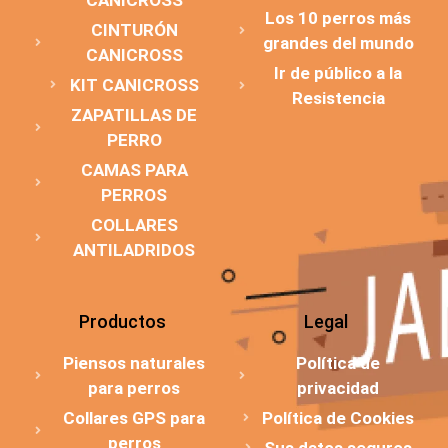
Los 10 perros más
CINTURÓN
grandes del mundo
CANICROSS
Ir de público a la
KIT CANICROSS
Resistencia
ZAPATILLAS DE
PERRO
CAMAS PARA
PERROS
COLLARES
ANTILADRIDOS
Productos
Legal
Piensos naturales
Política de
para perros
privacidad
Collares GPS para
Política de Cookies
perros
Sus datos seguros