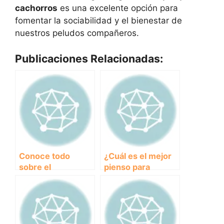
cachorros
es una excelente opción para
fomentar la sociabilidad y el bienestar de
nuestros peludos compañeros.
Publicaciones Relacionadas:
Conoce todo
¿Cuál es el mejor
sobre el
pienso para
encantador Terrier
cachorros?
Sealyham: origen,
Descubre las
características y
opciones más
cuidados
saludables para tu
mejor amigo