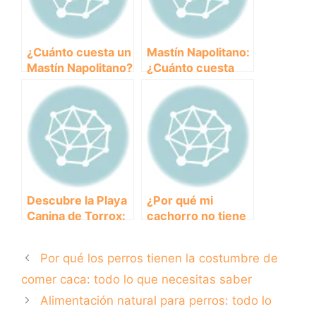
¿Cuánto cuesta un
Mastín Napolitano:
Mastín Napolitano?
¿Cuánto cuesta
Descubre el
esta
precio de esta
impresionante
majestuosa raza
raza de perro?
canina
Descubre la Playa
¿Por qué mi
Canina de Torrox:
cachorro no tiene
El Paraíso para tu
apetito y duerme
Perro
tanto? Descubre
Por qué los perros tienen la costumbre de
las posibles
causas y
comer caca: todo lo que necesitas saber
soluciones
Alimentación natural para perros: todo lo