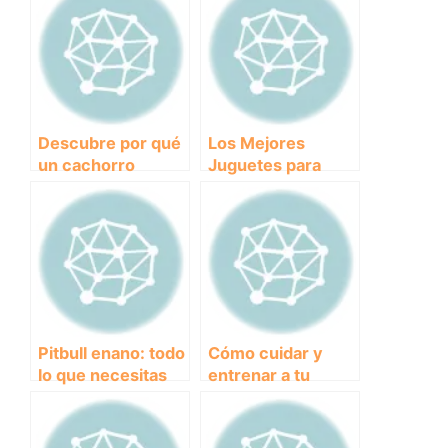
Descubre por qué
Los Mejores
un cachorro
Juguetes para
juguete podría ser
Entretener a tu
la mascota
Yorkshire: Ideas
perfecta para ti
Divertidas y
Seguras
Pitbull enano: todo
Cómo cuidar y
lo que necesitas
entrenar a tu
saber sobre esta
cachorro Mastín
raza de perros
Español: Guía
completa