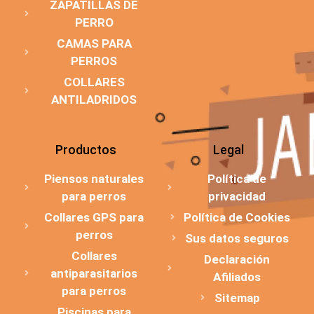
ZAPATILLAS DE
PERRO
CAMAS PARA
PERROS
COLLARES
ANTILADRIDOS
Productos
Legal
Piensos naturales
Política de
para perros
privacidad
Collares GPS para
Política de Cookies
perros
Sus datos seguros
Collares
Declaración
antiparasitarios
Afiliados
para perros
Sitemap
Piscinas para