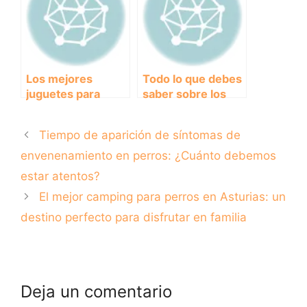
Los mejores
Todo lo que debes
juguetes para
saber sobre los
cachorros:
perros American
diversión y
Stanford Blue:
Tiempo de aparición de síntomas de
aprendizaje para
características,
tu perro.
cuidados y más
envenenamiento en perros: ¿Cuánto debemos
estar atentos?
El mejor camping para perros en Asturias: un
destino perfecto para disfrutar en familia
Deja un comentario