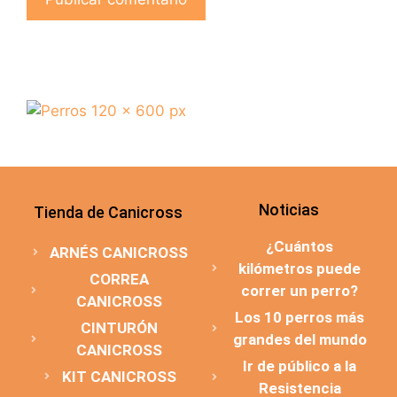
Noticias
Tienda de Canicross
¿Cuántos
ARNÉS CANICROSS
kilómetros puede
CORREA
correr un perro?
CANICROSS
Los 10 perros más
CINTURÓN
grandes del mundo
CANICROSS
Ir de público a la
KIT CANICROSS
Resistencia