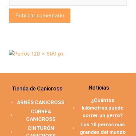
Noticias
Tienda de Canicross
¿Cuántos
ARNÉS CANICROSS
kilómetros puede
CORREA
correr un perro?
CANICROSS
Los 10 perros más
CINTURÓN
grandes del mundo
CANICROSS