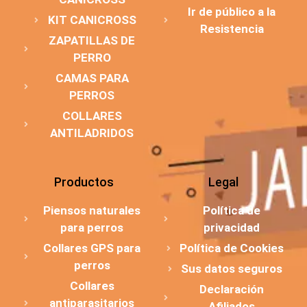
Ir de público a la
KIT CANICROSS
Resistencia
ZAPATILLAS DE
PERRO
CAMAS PARA
PERROS
COLLARES
ANTILADRIDOS
Productos
Legal
Piensos naturales
Política de
para perros
privacidad
Collares GPS para
Política de Cookies
perros
Sus datos seguros
Collares
Declaración
antiparasitarios
Afiliados