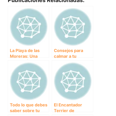
Publicaciones Relacionadas:
La Playa de las
Consejos para
Moreras: Una
calmar a tu
Opción Única para
cachorro cuando
Disfrutar con tu
llora por la noche
Perro en la Costa
Todo lo que debes
El Encantador
saber sobre tu
Terrier de