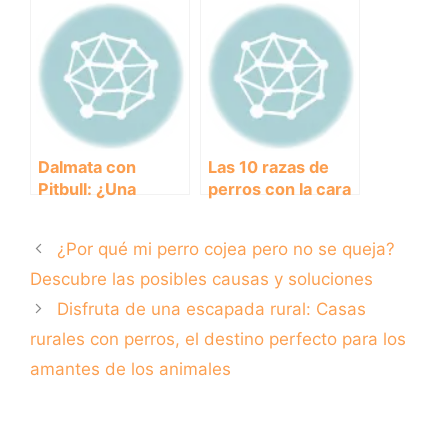
pastor alemán de
Norwich: Conoce
4 meses: consejos
Todo Sobre Esta
y cuidados
Raza de Perro.
básicos
Dalmata con
Las 10 razas de
Pitbull: ¿Una
perros con la cara
combinación
más graciosa que
peligrosa o una
te sacarán una
¿Por qué mi perro cojea pero no se queja?
amistad posible?
sonrisa.
Descubre las posibles causas y soluciones
Disfruta de una escapada rural: Casas
rurales con perros, el destino perfecto para los
amantes de los animales