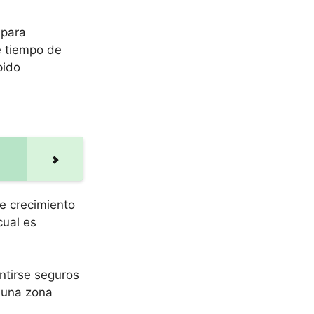
 para
e tiempo de
pido
e crecimiento
cual es
ntirse seguros
 una zona