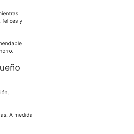
mientras
 felices y
omendable
horro.
sueño
ión,
ras. A medida