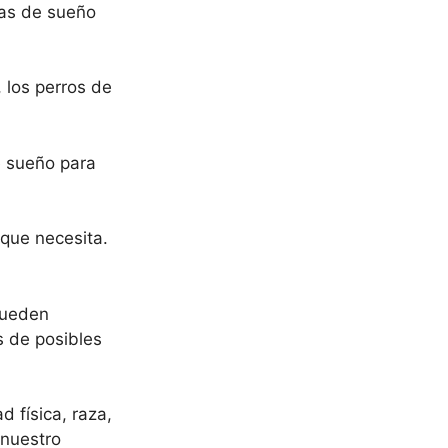
ras de sueño
 los perros de
e sueño para
 que necesita.
 pueden
s de posibles
 física, raza,
 nuestro