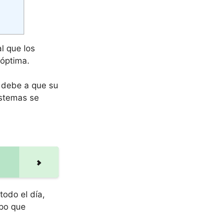
l que los
 óptima.
e debe a que su
istemas se
odo el día,
mpo que