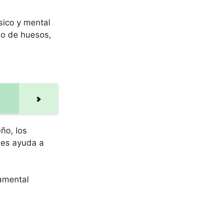
ísico y mental
lo de huesos,
ño, los
 les ayuda a
damental