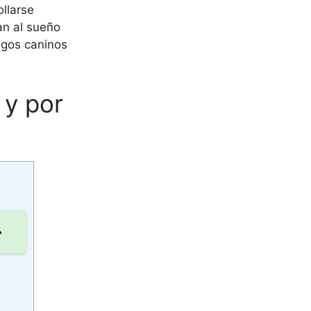
ollarse
an al sueño
igos caninos
 y por