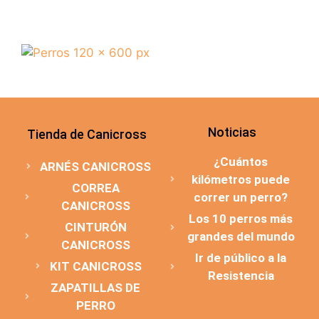
Noticias
Tienda de Canicross
¿Cuántos
ARNÉS CANICROSS
kilómetros puede
CORREA
correr un perro?
CANICROSS
Los 10 perros más
CINTURÓN
grandes del mundo
CANICROSS
Ir de público a la
KIT CANICROSS
Resistencia
ZAPATILLAS DE
PERRO