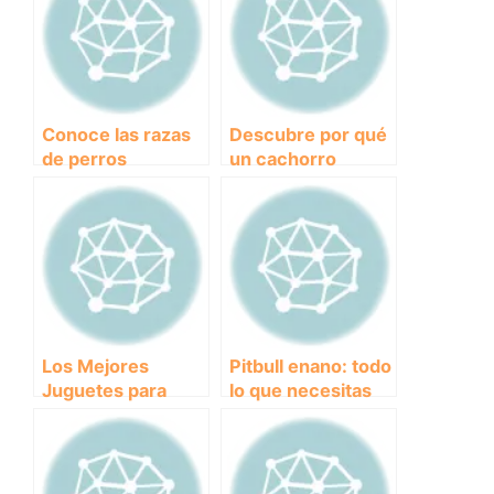
Conoce las razas
Descubre por qué
de perros
un cachorro
pequeños y
juguete podría ser
tranquilos ideales
la mascota
para convivir en
perfecta para ti
un hogar
Los Mejores
Pitbull enano: todo
Juguetes para
lo que necesitas
Entretener a tu
saber sobre esta
Yorkshire: Ideas
raza de perros
Divertidas y
Seguras