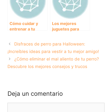
Cómo cuidar y
Los mejores
entrenar a tu
juguetes para
cachorro Mastín
cachorros:
Español: Guía
diversión y
Disfraces de perro para Halloween:
completa
aprendizaje para
tu perro.
¡Increíbles ideas para vestir a tu mejor amigo!
¿Cómo eliminar el mal aliento de tu perro?
Descubre los mejores consejos y trucos
Deja un comentario