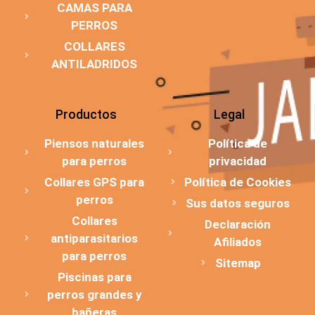
CAMAS PARA
PERROS
COLLARES
ANTILADRIDOS
Productos
Legal
Piensos naturales
Política de
para perros
privacidad
Collares GPS para
Política de Cookies
perros
Sus datos seguros
Collares
Declaración
antiparasitarios
Afiliados
para perros
Sitemap
Piscinas para
perros grandes y
bañeras