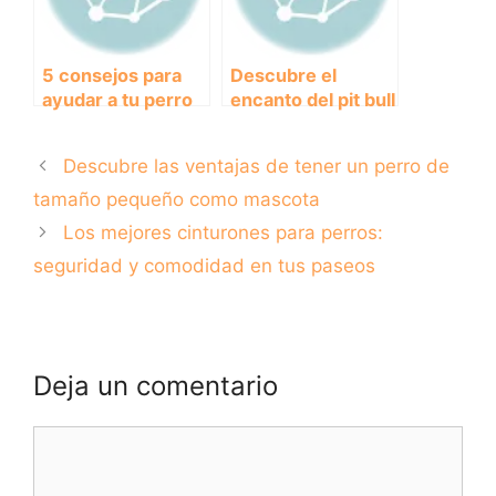
5 consejos para
Descubre el
ayudar a tu perro
encanto del pit bull
muy gordo a
gris: ¿mito o
perder peso de
realidad?
Descubre las ventajas de tener un perro de
manera saludable
tamaño pequeño como mascota
Los mejores cinturones para perros:
seguridad y comodidad en tus paseos
Deja un comentario