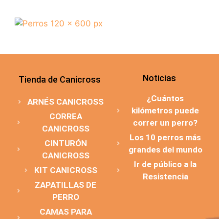
Noticias
Tienda de Canicross
¿Cuántos
ARNÉS CANICROSS
kilómetros puede
CORREA
correr un perro?
CANICROSS
Los 10 perros más
CINTURÓN
grandes del mundo
CANICROSS
Ir de público a la
KIT CANICROSS
Resistencia
ZAPATILLAS DE
PERRO
CAMAS PARA