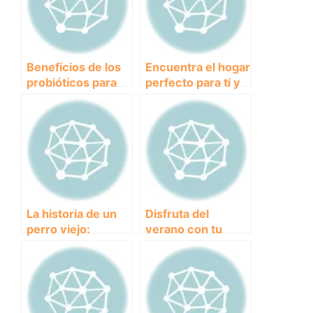
Beneficios de los
Encuentra el hogar
probióticos para
perfecto para ti y
perros: mejora su
tu mascota:
salud intestinal y
Apartamentos que
aumenta su
aceptan animales
calidad de vida
La historia de un
Disfruta del
perro viejo:
verano con tu
descubre qué le
perro en un
ha pasado y cómo
camping con
puedes ayudarlo.
piscina en
Cataluña