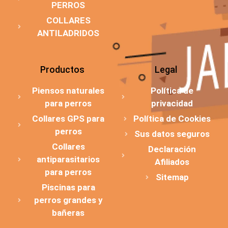
PERROS
COLLARES
ANTILADRIDOS
Productos
Legal
Piensos naturales
Política de
para perros
privacidad
Collares GPS para
Política de Cookies
perros
Sus datos seguros
Collares
Declaración
antiparasitarios
Afiliados
para perros
Sitemap
Piscinas para
perros grandes y
bañeras